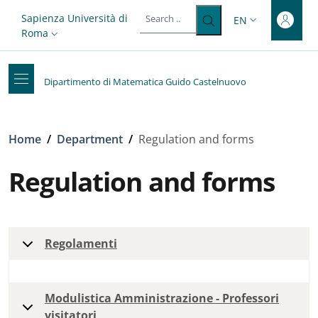
Top-level heading
Skip to main content
Skip to footer content
Slim top
Sapienza Università di
EN
LANGUAGE SWITC
Roma
Dipartimento di Matematica Guido Castelnuovo
Breadcrumb
Home
/
Department
/
Regulation and forms
Regulation and forms
Regolamenti
Modulistica Amministrazione - Professori
visitatori