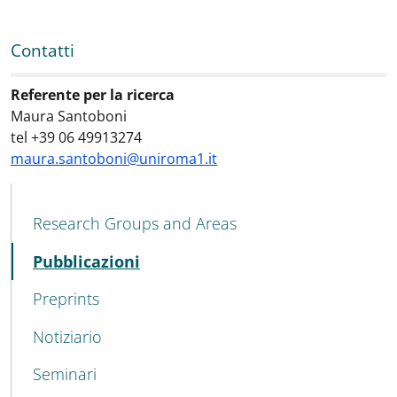
Contatti
Contatti
:
Referente per la ricerca
Maura Santoboni
tel +39 06 49913274
maura.santoboni@uniroma1.it
MENU CEV SECOND NAVIGATION
Research Groups and Areas
Active
Pubblicazioni
Preprints
Notiziario
Seminari