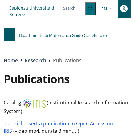
Top-level heading
Skip to main content
Skip to footer content
Slim top
Sapienza Università di
EN
LANGUAGE SWITC
Roma
Dipartimento di Matematica Guido Castelnuovo
Breadcrumb
Home
/
Research
/
Publications
Publications
Catalog
(Institutional Research Information
System)
Tutorial: insert a publication in Open Access on
IRIS
(video mp4, durata 3 minuti)