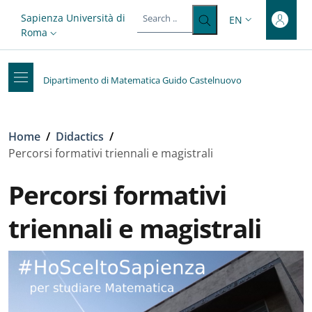
Top-level heading
Skip to main content
Skip to footer content
Slim top
Sapienza Università di
EN
LANGUAGE SWITC
Roma
Dipartimento di Matematica Guido Castelnuovo
Breadcrumb
Home
/
Didactics
/
Percorsi formativi triennali e magistrali
Percorsi formativi
triennali e magistrali