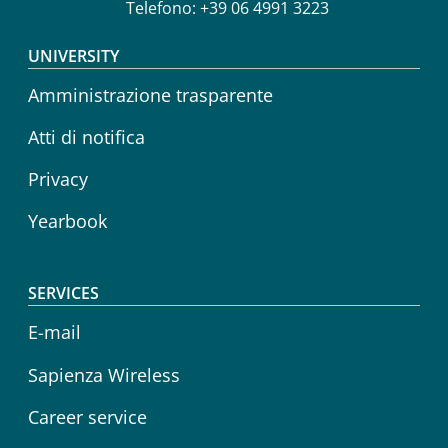
Telefono: +39 06 4991 3223
Footer menu
UNIVERSITY
Amministrazione trasparente
Atti di notifica
Privacy
Yearbook
SERVICES
E-mail
Sapienza Wireless
Career service