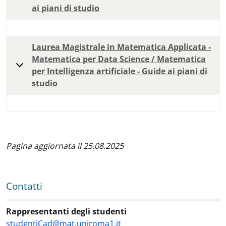
ai piani di studio
Laurea Magistrale in Matematica Applicata -
Matematica per Data Science / Matematica
per Intelligenza artificiale - Guide ai piani di
studio
Pagina aggiornata il 25.08.2025
Contatti
Contatti
:
Rappresentanti degli studenti
studentiCad@mat.uniroma1.it