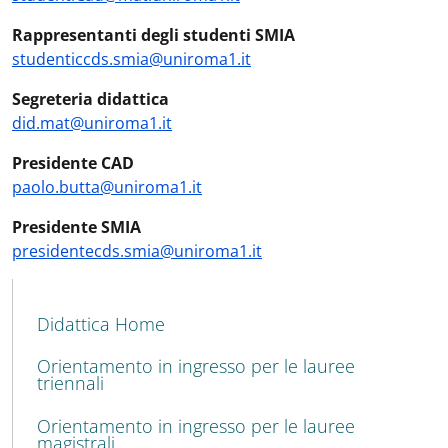
Rappresentanti degli studenti SMIA
studenticcds.smia@uniroma1.it
Segreteria didattica
did.mat@uniroma1.it
Presidente CAD
paolo.butta@uniroma1.it
Presidente SMIA
presidentecds.smia@uniroma1.it
MENU CEV SECOND NAVIGATION
Didattica Home
Orientamento in ingresso per le lauree
triennali
Orientamento in ingresso per le lauree
magistrali