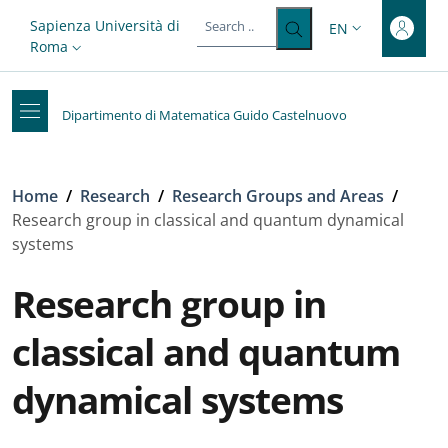
Top-level heading
Skip to main content
Skip to footer content
Slim top
Sapienza Università di
EN
LANGUAGE SWITC
Roma
Dipartimento di Matematica Guido Castelnuovo
Breadcrumb
Home
/
Research
/
Research Groups and Areas
/
Research group in classical and quantum dynamical
systems
Research group in
classical and quantum
dynamical systems