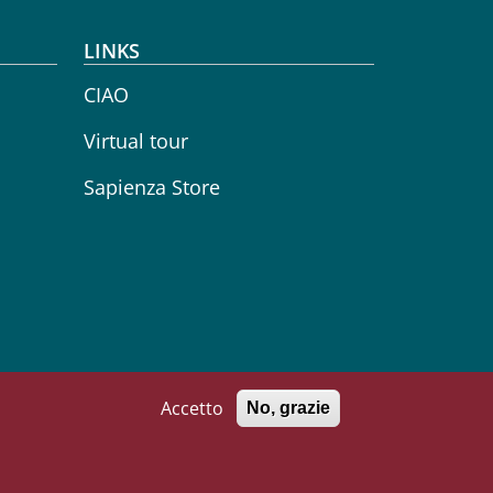
LINKS
CIAO
Virtual tour
Sapienza Store
Accetto
No, grazie
71002