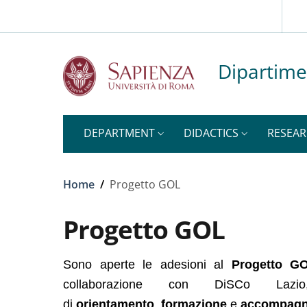
Top-level heading
Slim to
Skip to main content
Skip to footer content
Dipartime
DEPARTMENT
DIDACTICS
RESEA
Breadcrumb
Home
/
Progetto GOL
Progetto GOL
Sono aperte le adesioni al
Progetto 
collaborazione con DiSCo Lazio
di
orientamento
,
formazione
e
accompag