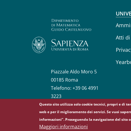
Fo
UNIVE
Ammin
Atti di
Privac
Yearb
Piazzale Aldo Moro 5
00185 Roma
Telefono: +39 06 4991
3223
Questo sito utilizza solo cookie tecnici, propri e di t
web e per il miglioramento dei servizi. Se vuoi saper
© Sapienza Università di Roma - Piazzale Aldo Moro 5
informazioni". Proseguendo la navigazione del sito o 
Maggiori informazioni