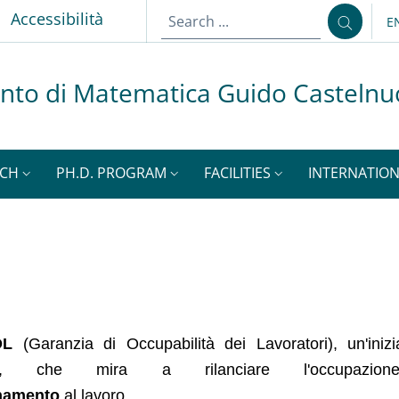
p
Accessibilità
E
L
nto di Matematica Guido Casteln
RCH
PH.D. PROGRAM
FACILITIES
INTERNATION
GOL
(Garanzia di Occupabilità dei Lavoratori), un'iniz
, che mira a rilanciare l'occupazione at
namento
al lavoro
.