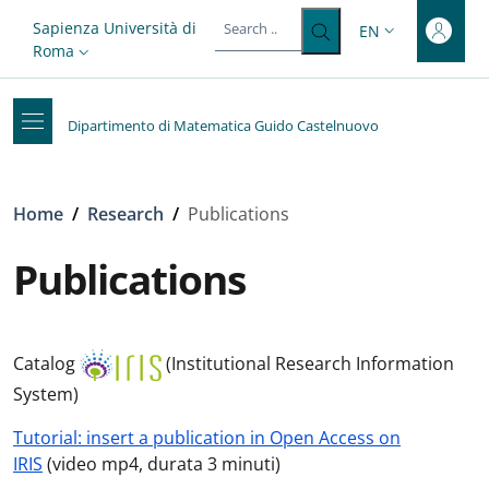
Top-level heading
Skip to main content
Skip to footer content
Slim top
Sapienza Università di
EN
LANGUAGE SWITC
Roma
Dipartimento di Matematica Guido Castelnuovo
Breadcrumb
Home
/
Research
/
Publications
Publications
Catalog
(Institutional Research Information
System)
Tutorial: insert a publication in Open Access on
IRIS
(video mp4, durata 3 minuti)