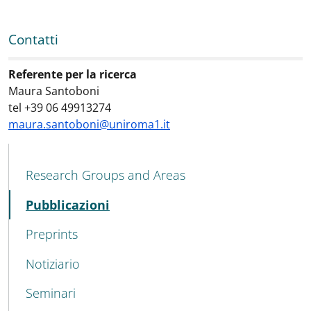
Contatti
Contatti
:
Referente per la ricerca
Maura Santoboni
tel +39 06 49913274
maura.santoboni@uniroma1.it
MENU CEV SECOND NAVIGATION
Research Groups and Areas
Active
Pubblicazioni
Preprints
Notiziario
Seminari