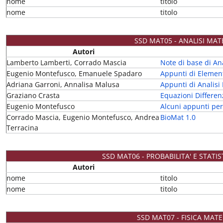
nome
titolo
nome
titolo
SSD MAT05 - ANALISI MA
Autori
Lamberto Lamberti, Corrado Mascia
Note di base di An
Eugenio Montefusco, Emanuele Spadaro
Appunti di Element
Adriana Garroni, Annalisa Malusa
Appunti di Analisi 
Graziano Crasta
Equazioni Differen
Eugenio Montefusco
Alcuni appunti per 
Corrado Mascia, Eugenio Montefusco, Andrea
BioMat 1.0
Terracina
SSD MAT06 - PROBABILITA' E STATI
Autori
nome
titolo
nome
titolo
SSD MAT07 - FISICA MAT