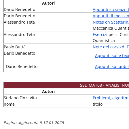
Autori
Dario Benedetto
Appunti su spazi di
Dario Benedetto
Appunti di meccan
Alessandro Teta
Notes on Scatterin
Meccanica Quantis
Alessandro Teta
Esercizi
per il Cor
Quantistica
Paolo Buttà
Note del corso di 
Dario Benedetto
Appunti sulle teor
Dario Benedetto
Appunti sui qubit
SSD MAT08 - ANALISI N
Autori
Stefano Finzi Vita
Problemi, algorit
nome
titolo
Pagina aggiornata il 12.01.2026