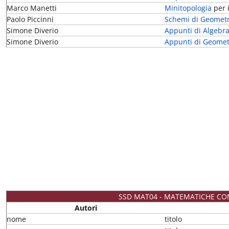
Marco Manetti
Minitopologia
per i
Paolo Piccinni
Schemi di Geometri
Simone Diverio
Appunti di Algebra
Simone Diverio
Appunti di Geometr
SSD MAT04 - MATEMATICHE C
Autori
nome
titolo