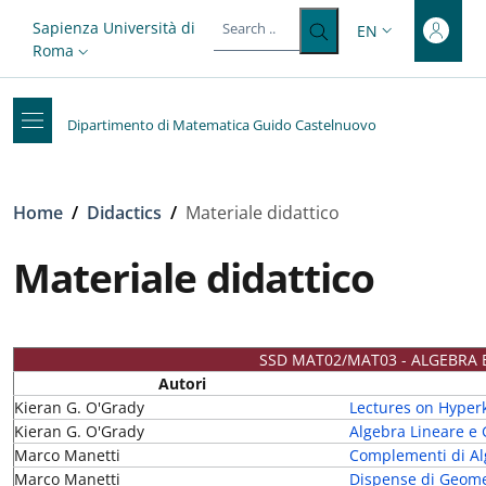
Top-level heading
Skip to main content
Skip to footer content
Slim top
Sapienza Università di
EN
LANGUAGE SWITC
Roma
Dipartimento di Matematica Guido Castelnuovo
Breadcrumb
Home
/
Didactics
/
Materiale didattico
Materiale didattico
SSD MAT02/MAT03 - ALGEBRA 
Autori
Kieran G. O'Grady
Lectures on Hyperk 
Kieran G. O'Grady
Algebra Lineare e
Marco Manetti
Complementi di Al
Marco Manetti
Dispense di Geome