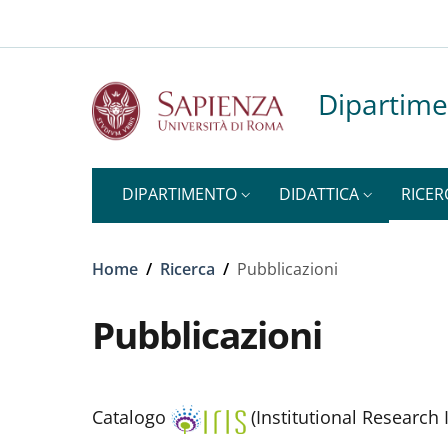
Top-level heading
Slim to
Salta al contenuto principale
Skip to footer content
Dipartime
DIPARTIMENTO
DIDATTICA
RICER
Briciole di pane
Home
/
Ricerca
/
Pubblicazioni
Pubblicazioni
Catalogo
(Institutional Research