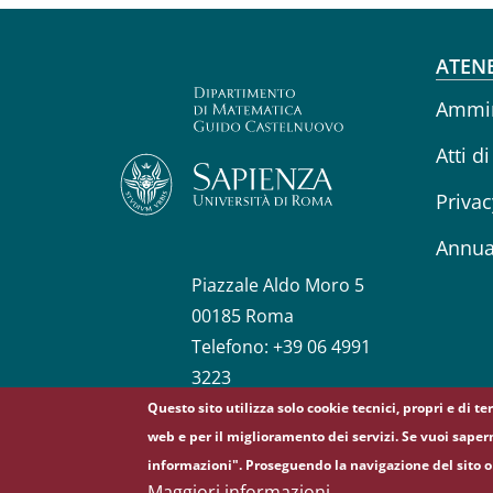
Fo
ATEN
Ammin
Atti di
Privac
Annua
Piazzale Aldo Moro 5
00185 Roma
Telefono: +39 06 4991
3223
Questo sito utilizza solo cookie tecnici, propri e di t
web e per il miglioramento dei servizi. Se vuoi saper
© Sapienza Università di Roma - Piazzale Aldo Moro 5
informazioni". Proseguendo la navigazione del sito o 
Maggiori informazioni