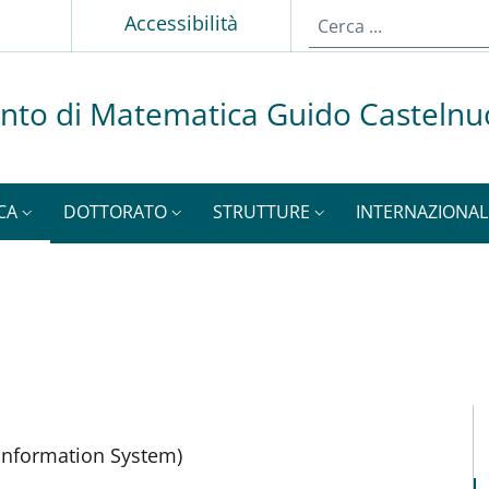
p
Accessibilità
nto di Matematica Guido Casteln
CA
DOTTORATO
STRUTTURE
INTERNAZIONAL
M
 Information System)