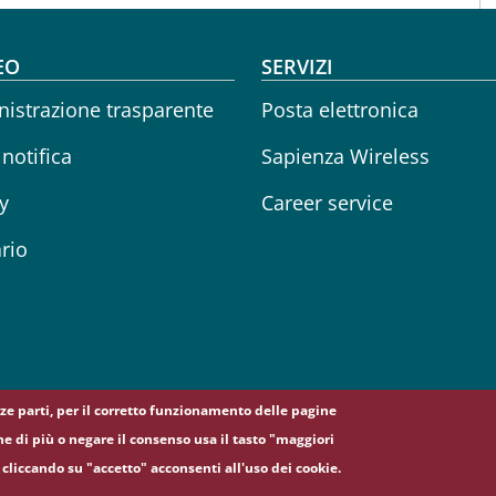
oter menu
EO
SERVIZI
istrazione trasparente
Posta elettronica
 notifica
Sapienza Wireless
y
Career service
rio
erze parti, per il corretto funzionamento delle pagine
ne di più o negare il consenso usa il tasto "maggiori
, 00185 Roma - (+39) 06 49911 - C.F.: 80209930587 - P. Iva: 021337
cliccando su "accetto" acconsenti all'uso dei cookie.