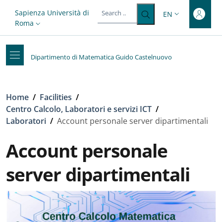
Top-level heading
Skip to main content
Skip to footer content
Slim top
Sapienza Università di
EN
LANGUAGE SWITC
Roma
Dipartimento di Matematica Guido Castelnuovo
Breadcrumb
Home
/
Facilities
/
Centro Calcolo, Laboratori e servizi ICT
/
Laboratori
/
Account personale server dipartimentali
Account personale
server dipartimentali