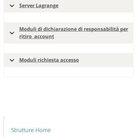
Server Lagrange
Moduli di dichiarazione di responsabilità per
ritiro account
Moduli richiesta accesso
MENU CEV SECOND NAVIGATION
Strutture Home