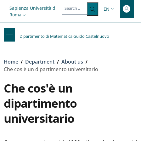
Top-level heading
Skip to main content
Skip to footer content
Slim top
Sapienza Università di
EN
LANGUAGE SWITC
Roma
Dipartimento di Matematica Guido Castelnuovo
Breadcrumb
Home
/
Department
/
About us
/
Che cos'è un dipartimento universitario
Che cos'è un
dipartimento
universitario