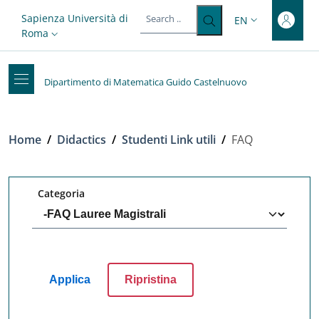
Top-level heading
Skip to main content
Skip to footer content
Slim top
Sapienza Università di
EN
LANGUAGE SWITC
Roma
Dipartimento di Matematica Guido Castelnuovo
Breadcrumb
Home
/
Didactics
/
Studenti Link utili
/
FAQ
Categoria