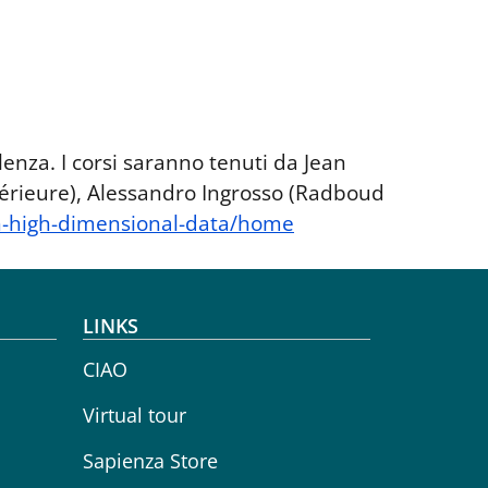
enza. I corsi saranno tenuti da Jean
périeure), Alessandro Ingrosso (Radboud
th-high-dimensional-data/home
LINKS
CIAO
Virtual tour
Sapienza Store