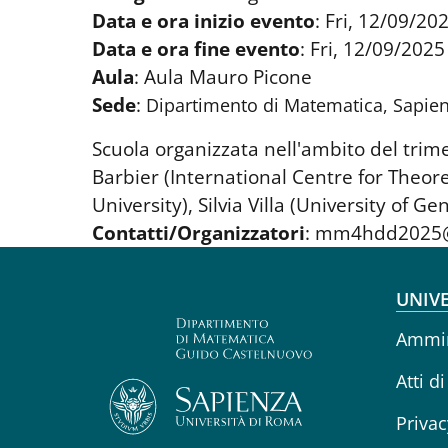
Data e ora inizio evento
:
Fri, 12/09/202
Data e ora fine evento
:
Fri, 12/09/2025
Aula
:
Aula Mauro Picone
Sede
:
Dipartimento di Matematica, Sapien
Scuola organizzata nell'ambito del trime
Barbier (International Centre for Theor
University), Silvia Villa (University of G
Contatti/Organizzatori
:
mm4hdd2025@
Fo
UNIVE
Ammin
Atti di
Privac