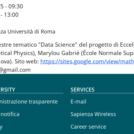
5 - 09:30
 - 13:00
za Università di Roma
stre tematico "Data Science" del progetto di Eccell
etical Physics), Marylou Gabrié (École Normale Su
enova). Sito web:
https://sites.google.com/view/ma
gmail.com
oter menu
RSITY
SERVICES
istrazione trasparente
E-mail
 notifica
Sapienza Wireless
y
Career service