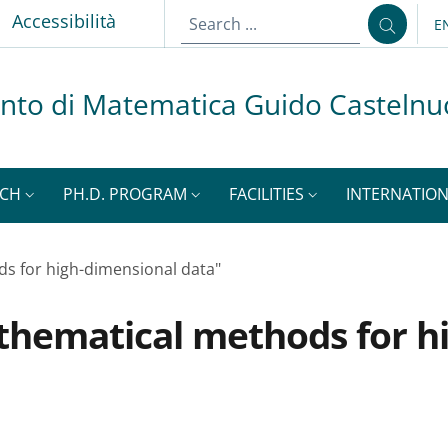
p
Accessibilità
E
L
nto di Matematica Guido Casteln
RCH
PH.D. PROGRAM
FACILITIES
INTERNATION
 for high-dimensional data"
hematical methods for h