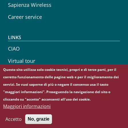
Sapienza Wireless
Career service
LINKS
CIAO
Virtual tour
Questo sito utilizza solo cookie tecnici, propri e di terze parti, per il
Sapienza Store
corretto funzionamento delle pagine web e per il miglioramento dei
servizi. Se vuoi saperne di più o negare il consenso usa il tasto
"maggiori informazioni". Proseguendo la navigazione del sito o
cliccando su "accetto" acconsenti all'uso dei cookie.
© Sapienza Università di Roma - Piazzale Aldo Moro 5,
Maggiori informazioni
00185 Roma - (+39) 06 49911 - C.F.: 80209930587 - P. Iva:
02133771002
Accetto
No, grazie