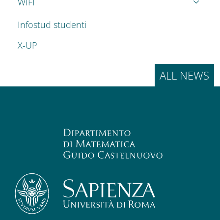
WIFI
Infostud studenti
X-UP
ALL NEWS