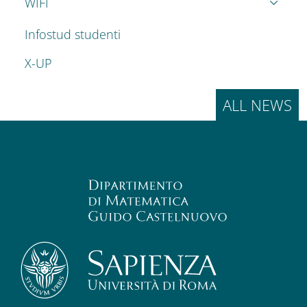
WIFI
Infostud studenti
X-UP
ALL NEWS