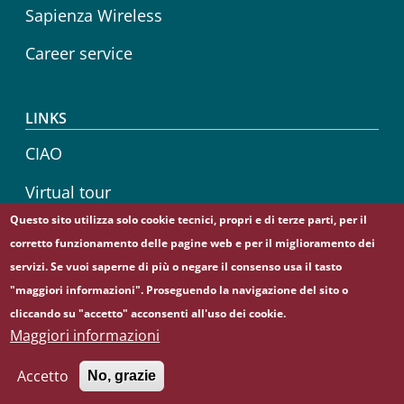
Sapienza Wireless
Career service
LINKS
CIAO
Virtual tour
Questo sito utilizza solo cookie tecnici, propri e di terze parti, per il
Sapienza Store
corretto funzionamento delle pagine web e per il miglioramento dei
servizi. Se vuoi saperne di più o negare il consenso usa il tasto
"maggiori informazioni". Proseguendo la navigazione del sito o
cliccando su "accetto" acconsenti all'uso dei cookie.
© Sapienza Università di Roma - Piazzale Aldo Moro 5,
Maggiori informazioni
00185 Roma - (+39) 06 49911 - C.F.: 80209930587 - P. Iva:
02133771002
Accetto
No, grazie