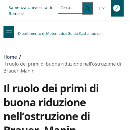
Top-level heading
Salta al contenuto principale
Skip to footer content
Slim top
Sapienza Università di
IT
SELETTORE LIN
Roma
Dipartimento di Matematica Guido Castelnuovo
Briciole di pane
Home
/
Il ruolo dei primi di buona riduzione nell’ostruzione di
Brauer–Manin
Il ruolo dei primi di
buona riduzione
nell’ostruzione di