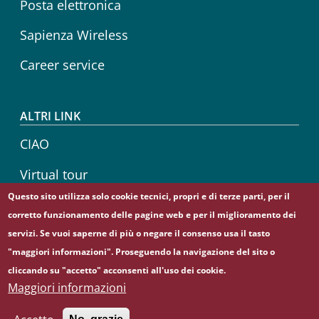
Posta elettronica
Sapienza Wireless
Career service
ALTRI LINK
CIAO
Virtual tour
Questo sito utilizza solo cookie tecnici, propri e di terze parti, per il
Sapienza Store
corretto funzionamento delle pagine web e per il miglioramento dei
servizi. Se vuoi saperne di più o negare il consenso usa il tasto
"maggiori informazioni". Proseguendo la navigazione del sito o
cliccando su "accetto" acconsenti all'uso dei cookie.
© Sapienza Università di Roma - Piazzale Aldo Moro 5,
Maggiori informazioni
00185 Roma - (+39) 06 49911 - C.F.: 80209930587 - P. Iva:
02133771002