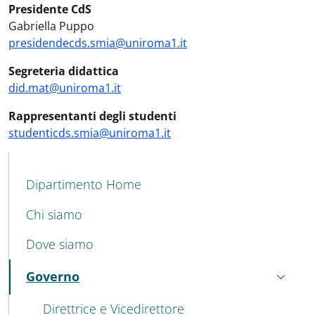
Contatti
:
Presidente CdS
Gabriella Puppo
presidendecds.smia@uniroma1.it
Segreteria didattica
did.mat@uniroma1.it
Rappresentanti degli studenti
studenticds.smia@uniroma1.it
MENU CEV SECOND NAVIGATION
Dipartimento Home
Chi siamo
Dove siamo
Governo
Attivo
Direttrice e Vicedirettore