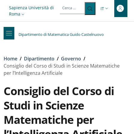
Top-level heading
Salta al contenuto principale
Skip to footer content
Slim top
Sapienza Università di
IT
SELETTORE LIN
Roma
Dipartimento di Matematica Guido Castelnuovo
Briciole di pane
Home
/
Dipartimento
/
Governo
/
Consiglio del Corso di Studi in Scienze Matematiche
per l’Intelligenza Artificiale
Consiglio del Corso di
Studi in Scienze
Matematiche per