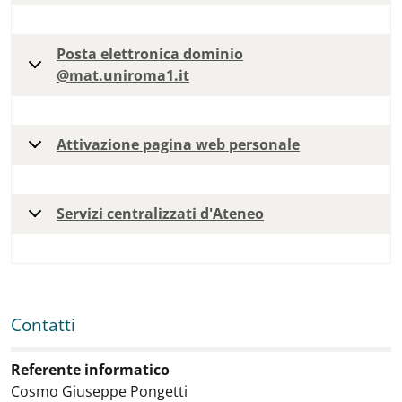
Posta elettronica dominio
@mat.uniroma1.it
Attivazione pagina web personale
Servizi centralizzati d'Ateneo
Contatti
Contatti
:
Referente informatico
Cosmo Giuseppe Pongetti