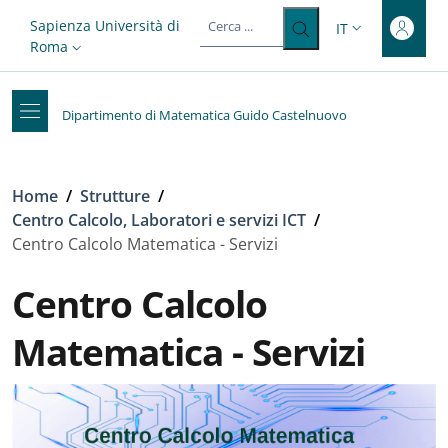
Top-level heading
Salta al contenuto principale
Skip to footer content
Slim top
Sapienza Università di
IT
SELETTORE LIN
Roma
Dipartimento di Matematica Guido Castelnuovo
Briciole di pane
Home
/
Strutture
/
Centro Calcolo, Laboratori e servizi ICT
/
Centro Calcolo Matematica - Servizi
Centro Calcolo
Matematica - Servizi