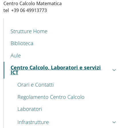
Centro Calcolo Matematica
tel +39 06 49913773
MENU CEV SECOND NAVIGATION
Strutture Home
Biblioteca
Aule
Centro Calcolo, Laboratori e servizi
Attivo
ICT
Orari e Contatti
Regolamento Centro Calcolo
Laboratori
Infrastrutture