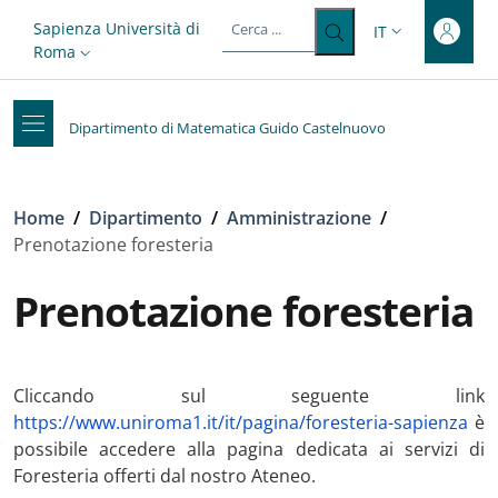
Top-level heading
Salta al contenuto principale
Skip to footer content
Slim top
Sapienza Università di
IT
SELETTORE LIN
Roma
Dipartimento di Matematica Guido Castelnuovo
Briciole di pane
Home
/
Dipartimento
/
Amministrazione
/
Prenotazione foresteria
Prenotazione foresteria
Cliccando sul seguente link
https://www.uniroma1.it/it/pagina/foresteria-sapienza
è
possibile accedere alla pagina dedicata ai servizi di
Foresteria offerti dal nostro Ateneo.