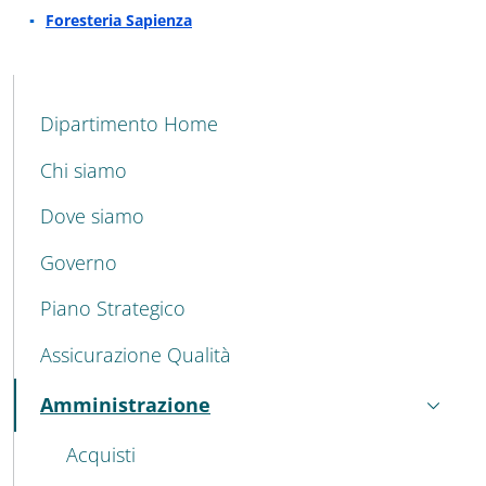
Approfondimenti
:
Foresteria Sapienza
MENU CEV SECOND NAVIGATION
Dipartimento Home
Chi siamo
Dove siamo
Governo
Piano Strategico
Assicurazione Qualità
Amministrazione
Attivo
Acquisti