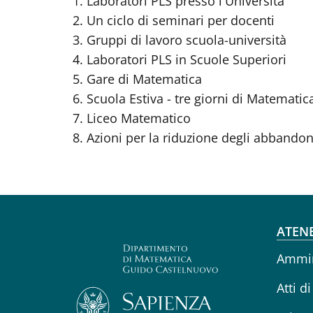
Laboratori PLS presso l'Università
Un ciclo di seminari per docenti
Gruppi di lavoro scuola-università
Laboratori PLS in Scuole Superiori
Gare di Matematica
Scuola Estiva - tre giorni di Matematic
Liceo Matematico
Azioni per la riduzione degli abbandoni
Fo
ATEN
Ammin
Atti di