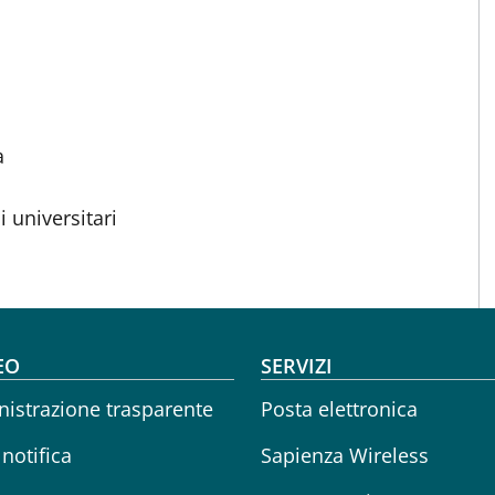
a
 universitari
oter menu
EO
SERVIZI
istrazione trasparente
Posta elettronica
 notifica
Sapienza Wireless