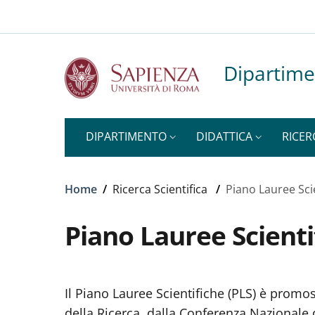
Top-level heading
Slim to
Salta al contenuto principale
Skip to footer content
Dipartime
DIPARTIMENTO
DIDATTICA
RICER
Briciole di pane
Home
/
Ricerca Scientifica
/
Piano Lauree Sci
Piano Lauree Scienti
Il Piano Lauree Scientifiche (PLS) è promoss
della Ricerca, dalla Conferenza Nazionale d