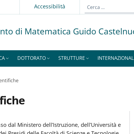
p
Accessibilità
nto di Matematica Guido Casteln
CA
DOTTORATO
STRUTTURE
INTERNAZIONAL
entifiche
fiche
M
o dal Ministero dell’Istruzione, dell’Università e
ei Presidi delle Facoltà di Scienze e Tecnologie