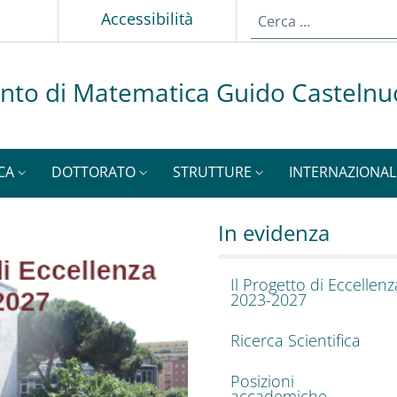
p
Accessibilità
nto di Matematica Guido Casteln
CA
DOTTORATO
STRUTTURE
INTERNAZIONAL
atematica Guido Ca
In evidenza
Il Progetto di Eccellenz
2023-2027
Ricerca Scientifica
Posizioni
accademiche