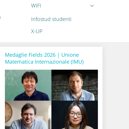
WIFI
o
Infostud studenti
X-UP
Medaglie Fields 2026 | Unione
Matematica Internazionale (IMU)