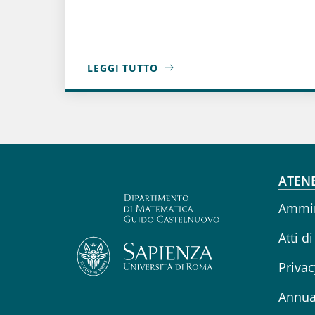
LEGGI TUTTO
A PROPOSITO DI CHIUSURE ESTIVE
Fo
ATEN
Ammin
Atti di
Privac
Annua