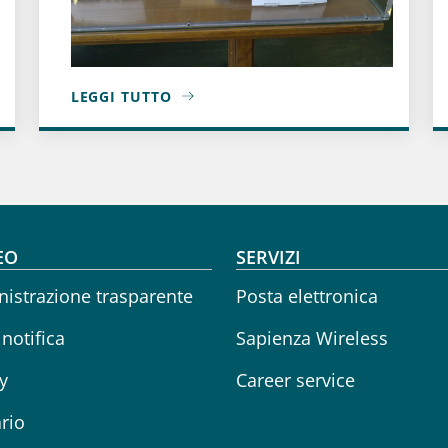
LEGGI TUTTO
A PROPOSITO DI BIBLIOTECA: CHIUSURA SALA I
oter menu
EO
SERVIZI
istrazione trasparente
Posta elettronica
 notifica
Sapienza Wireless
y
Career service
rio