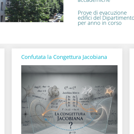
Prove di evacuzione
edifici del Dipartiment
per anno in corso
Confutata la Congettura Jacobiana