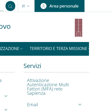
Area personale
IT
SELETTORE LINGUA: CURRENT LANGUAGE
uovo
IZZAZIONE
TERRITORIO E TERZA MISSIONE
NOTIZI
stelnuovo
Servizi
a
Attivazione
Autenticazione Multi
Fattori (MFA) rete
Sapienza
Email