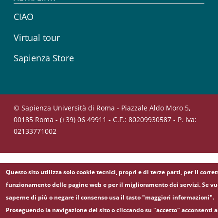
CIAO
Virtual tour
Sapienza Store
© Sapienza Università di Roma - Piazzale Aldo Moro 5,
00185 Roma - (+39) 06 49911 - C.F.: 80209930587 - P. Iva:
02133771002
Questo sito utilizza solo cookie tecnici, propri e di terze parti, per il corret
funzionamento delle pagine web e per il miglioramento dei servizi. Se vu
saperne di più o negare il consenso usa il tasto "maggiori informazioni".
Proseguendo la navigazione del sito o cliccando su "accetto" acconsenti a