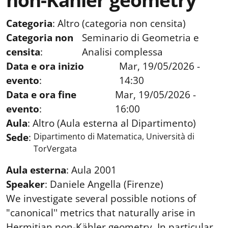
non-Kähler geometry
Categoria
:
Altro (categoria non censita)
Categoria non
Seminario di Geometria e
censita
:
Analisi complessa
Data e ora inizio
Mar, 19/05/2026 -
evento
:
14:30
Data e ora fine
Mar, 19/05/2026 -
evento
:
16:00
Aula
:
Altro (Aula esterna al Dipartimento)
Sede
:
Dipartimento di Matematica, Università di
TorVergata
Aula esterna
:
Aula 2001
Speaker
:
Daniele Angella (Firenze)
We investigate several possible notions of
"canonical'' metrics that naturally arise in
Hermitian non-Kähler geometry. In particular,