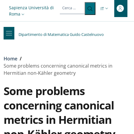
Top-level heading
Salta al contenuto principale
Skip to footer content
Slim top
Sapienza Università di
IT
SELETTORE LIN
Roma
Dipartimento di Matematica Guido Castelnuovo
Briciole di pane
Home
/
Some problems concerning canonical metrics in
Hermitian non-Kähler geometry
Some problems
concerning canonical
metrics in Hermitian