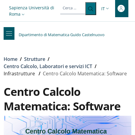
Top-level heading
Salta al contenuto principale
Skip to footer content
Slim top
Sapienza Università di
IT
SELETTORE LIN
Roma
Dipartimento di Matematica Guido Castelnuovo
Briciole di pane
Home
/
Strutture
/
Centro Calcolo, Laboratori e servizi ICT
/
Infrastrutture
/
Centro Calcolo Matematica: Software
Centro Calcolo
Matematica: Software