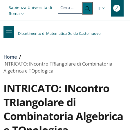
Top-level heading
Salta al contenuto principale
Skip to footer content
Slim top
Sapienza Università di
IT
SELETTORE LIN
Roma
Dipartimento di Matematica Guido Castelnuovo
Briciole di pane
Home
/
INTRICATO: INcontro TRIangolare di Combinatoria
Algebrica e TOpologica
INTRICATO: INcontro
TRIangolare di
Combinatoria Algebrica