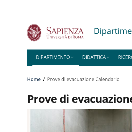
Top-level heading
Slim to
Salta al contenuto principale
Skip to footer content
Dipartime
DIPARTIMENTO
DIDATTICA
RICER
Briciole di pane
Home
/
Prove di evacuazione Calendario
Prove di evacuazion