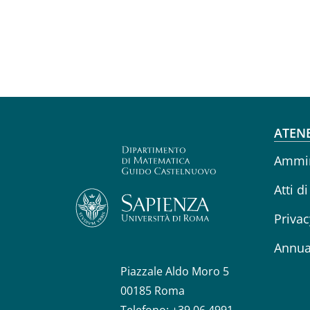
Fo
ATEN
Ammin
Atti di
Privac
Annua
Piazzale Aldo Moro 5
00185 Roma
Telefono: +39 06 4991