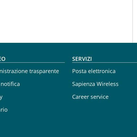
oter menu
EO
SERVIZI
istrazione trasparente
Posta elettronica
 notifica
Sapienza Wireless
y
Career service
rio