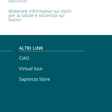
soccorso
Materiale informativo sui rischi
per la salute e sicurezza sul
lavoro
ALTRI LINK
CIAO
Virtual tour
Sapienza Store