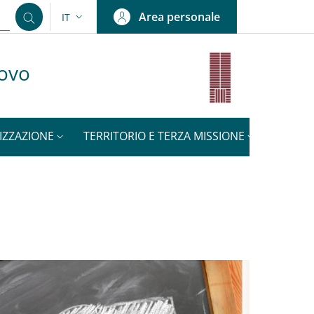
Area personale
IT
SELETTORE LINGUA: CURRENT LANGUAGE
uovo
IZZAZIONE
TERRITORIO E TERZA MISSIONE
NOTIZI