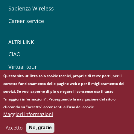
Sapienza Wireless
Career service
ALTRI LINK
CIAO
Virtual tour
Questo sito utilizza solo cookie tecnici, propri e di terze parti, per il
Sapienza Store
corretto funzionamento delle pagine web e per il miglioramento dei
servizi. Se vuoi saperne di più o negare il consenso usa il tasto
"maggiori informazioni". Proseguendo la navigazione del sito o
cliccando su "accetto" acconsenti all'uso dei cookie.
© Sapienza Università di Roma - Piazzale Aldo Moro 5,
Maggiori informazioni
00185 Roma - (+39) 06 49911 - C.F.: 80209930587 - P. Iva:
02133771002
Accetto
No, grazie