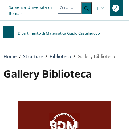
Top-level heading
Salta al contenuto principale
Skip to footer content
Slim top
Sapienza Università di
IT
SELETTORE LIN
Roma
Dipartimento di Matematica Guido Castelnuovo
Briciole di pane
Home
/
Strutture
/
Biblioteca
/
Gallery Biblioteca
Gallery Biblioteca