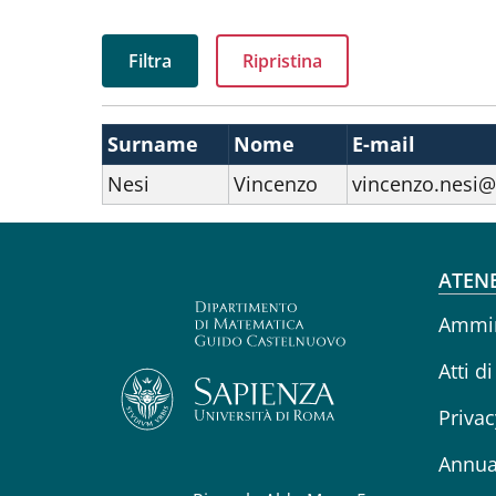
Surname
Nome
E-mail
Nesi
Vincenzo
vincenzo.nesi@
Fo
ATEN
Ammin
Atti di
Privac
Annua