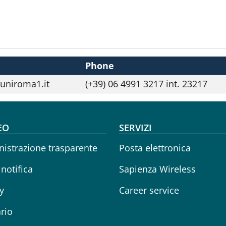
Phone
uniroma1.it
(+39) 06 4991 3217 int. 23217
oter menu
EO
SERVIZI
istrazione trasparente
Posta elettronica
 notifica
Sapienza Wireless
y
Career service
rio