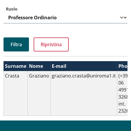
Ruolo
Surname
Nome
E-mail
Phon
Crasta
Graziano
graziano.crasta@uniroma1.it
(+39)
06
4991
3268
int.
2326