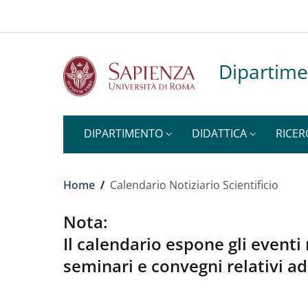
Top-level heading
Slim to
Salta al contenuto principale
Skip to footer content
Dipartime
DIPARTIMENTO
DIDATTICA
RICER
Briciole di pane
Home
/
Calendario Notiziario Scientificio
Nota:
Il calendario espone gli eventi
seminari e convegni relativi ad