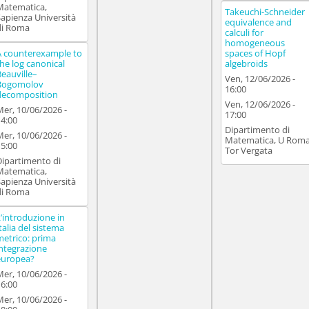
Matematica,
Takeuchi-Schneider
Sapienza Università
equivalence and
di Roma
calculi for
homogeneous
A counterexample to
spaces of Hopf
the log canonical
algebroids
Beauville–
Ven, 12/06/2026 -
Bogomolov
16:00
decomposition
Ven, 12/06/2026 -
Mer, 10/06/2026 -
17:00
14:00
Dipartimento di
Mer, 10/06/2026 -
Matematica, U Rom
15:00
Tor Vergata
Dipartimento di
Matematica,
Sapienza Università
di Roma
L’introduzione in
talia del sistema
metrico: prima
integrazione
europea?
Mer, 10/06/2026 -
16:00
Mer, 10/06/2026 -