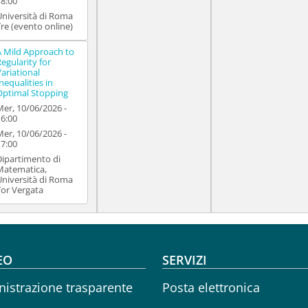
18:00
Università di Roma
Tre (evento online)
A Mild Approach to
Regularity for
Variational
nequalities in
Optimal Stopping
Mer, 10/06/2026 -
16:00
Mer, 10/06/2026 -
17:00
Dipartimento di
Matematica,
Università di Roma
Tor Vergata
oter menu
EO
SERVIZI
istrazione trasparente
Posta elettronica