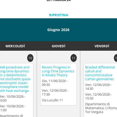
RIPRISTINA
Giugno 2026
MERCOLEDÌ
GIOVEDÌ
VENERDÌ
10
11
1
Well-posedness and
Recent Progress in
Braided differential
long-time dynamics
Long-Time Dynamics
calculi and
for a deterministic
in Kinetic Theory
noncommutative
and stochastic quasi-
Cartan geometries
Gio, 11/06/2026 -
geostrophic ocean-
09:30
Ven, 12/06/2026 -
atmosphere model
14:30
Ven, 12/06/2026 -
with heat exchange
17:30
Ven, 12/06/2026 -
Mer, 10/06/2026 -
15:30
Via Lucullo 11
10:00
Dipartimento di
Mer, 10/06/2026 -
Matematica, U Rom
11:00
Tor Vergata
Dipartimento di