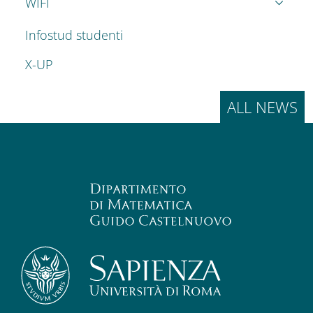
WIFI
Infostud studenti
X-UP
ALL NEWS