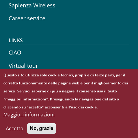
Sapienza Wireless
Career service
LINKS
CIAO
Virtual tour
Questo sito utilizza solo cookie tecnici, propri e di terze parti, per il
Sapienza Store
corretto funzionamento delle pagine web e per il miglioramento dei
servizi. Se vuoi saperne di più o negare il consenso usa il tasto
"maggiori informazioni". Proseguendo la navigazione del sito o
cliccando su "accetto" acconsenti all'uso dei cookie.
© Sapienza Università di Roma - Piazzale Aldo Moro 5,
Maggiori informazioni
00185 Roma - (+39) 06 49911 - C.F.: 80209930587 - P. Iva:
02133771002
Accetto
No, grazie